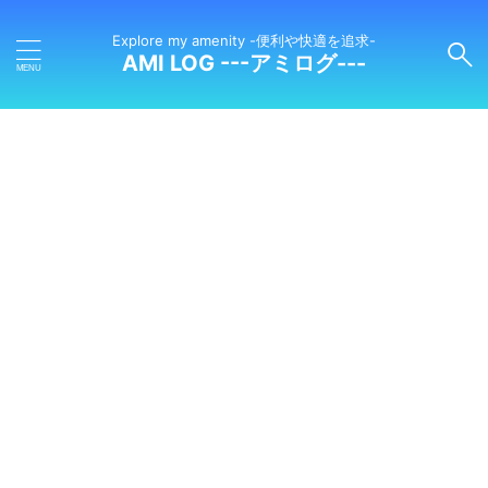
Explore my amenity -便利や快適を追求-
AMI LOG ---アミログ---