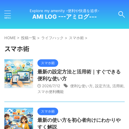
Explore my amenity -便利や快適を追求-
AMI LOG ---アミログ---
HOME
>
投稿一覧
>
ライフハック
>
スマホ術
>
スマホ術
スマホ術
最新の設定方法と活用術｜すぐできる
便利な使い方
2026/7/12
便利な使い方
,
設定方法
,
活用術
,
スマホ便利機能
スマホ術
最新の使い方を初心者向けにわかりや
すく解説