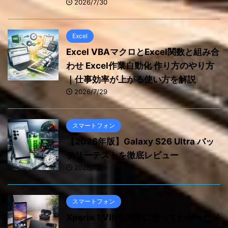
2026/7/30
Excel
Excel VBAマクロとExcel関数と組み合
わせ Excel作業自動化 作り方のやり方
｜仕事効率が上がる使い方を解説
2026/7/29
スマートフォン
【2026年版】Galaxy S26 Ultra バッ
テリーテストを徹底レビュー
2026/7/29
スマートフォン
Xperia 1 VIIIを実際に使ってわかったメ