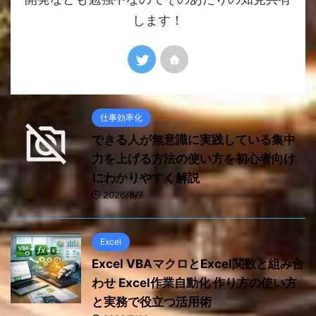
します！
仕事効率化
できる人が無意識に実践している集中
力を上げる方法の使い方を初心者向け
にわかりやすく解説
2026/8/7
Excel
Excel VBAマクロとExcel関数と組み合
わせ Excel作業自動化 作り方の使い方
と実務で役立つ活用術