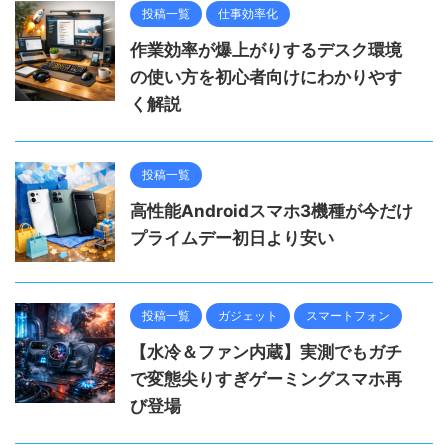
投稿一覧
仕事効率化
作業効率が爆上がりするデスク環境
の使い方を初心者向けにわかりやす
く解説
投稿一覧
高性能Androidスマホ3機種が今だけ
プライムデー初日より安い
投稿一覧
ガジェット
スマートフォン
【水冷＆ファン内蔵】実測でもガチ
で変態尖りすぎゲーミングスマホ再
び登場