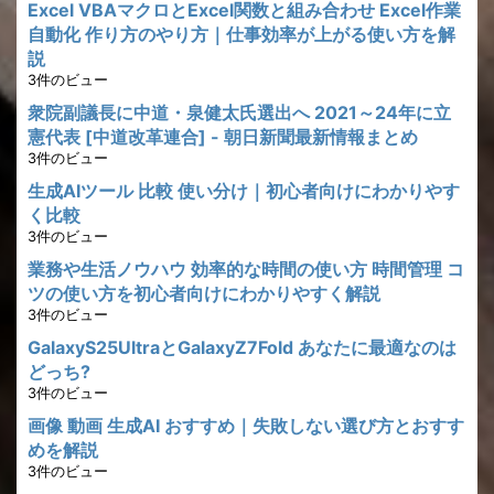
Excel VBAマクロとExcel関数と組み合わせ Excel作業
自動化 作り方のやり方｜仕事効率が上がる使い方を解
説
3件のビュー
衆院副議長に中道・泉健太氏選出へ 2021～24年に立
憲代表 [中道改革連合] - 朝日新聞最新情報まとめ
3件のビュー
生成AIツール 比較 使い分け｜初心者向けにわかりやす
く比較
3件のビュー
業務や生活ノウハウ 効率的な時間の使い方 時間管理 コ
ツの使い方を初心者向けにわかりやすく解説
3件のビュー
GalaxyS25UltraとGalaxyZ7Fold あなたに最適なのは
どっち?
3件のビュー
画像 動画 生成AI おすすめ｜失敗しない選び方とおすす
めを解説
3件のビュー