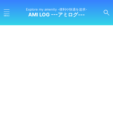
Explore my amenity -便利や快適を追求-
AMI LOG ---アミログ---