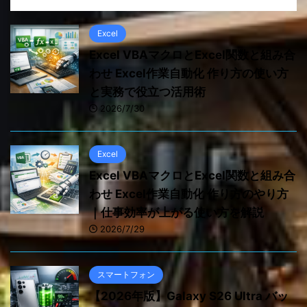
Excel
Excel VBAマクロとExcel関数と組み合
わせ Excel作業自動化 作り方の使い方
と実務で役立つ活用術
2026/7/30
Excel
Excel VBAマクロとExcel関数と組み合
わせ Excel作業自動化 作り方のやり方
｜仕事効率が上がる使い方を解説
2026/7/29
スマートフォン
【2026年版】Galaxy S26 Ultra バッ