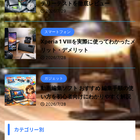
テリーテストを徹底レビュー
2026/7/29
スマートフォン
Xperia 1 VIIIを実際に使ってわかったメ
リット・デメリット
2026/7/28
ガジェット
動画編集ソフト おすすめ 編集手順の使
い方を初心者向けにわかりやすく解説
2026/7/28
カテゴリー別