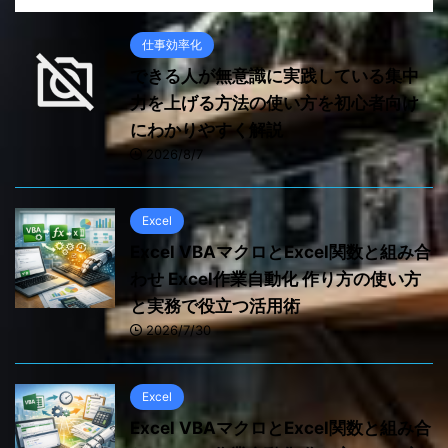
仕事効率化
できる人が無意識に実践している集中
力を上げる方法の使い方を初心者向け
にわかりやすく解説
2026/8/7
Excel
Excel VBAマクロとExcel関数と組み合
わせ Excel作業自動化 作り方の使い方
と実務で役立つ活用術
2026/7/30
Excel
Excel VBAマクロとExcel関数と組み合