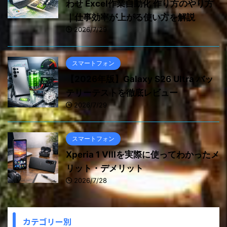
わせ Excel作業自動化 作り方のやり方
｜仕事効率が上がる使い方を解説
2026/7/29
スマートフォン
【2026年版】Galaxy S26 Ultra バッ
テリーテストを徹底レビュー
2026/7/29
スマートフォン
Xperia 1 VIIIを実際に使ってわかったメ
リット・デメリット
2026/7/28
カテゴリー別