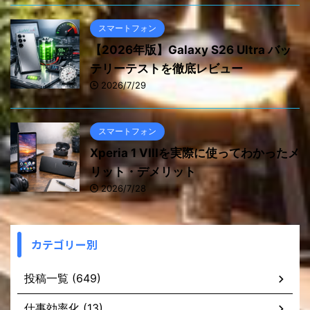
スマートフォン
【2026年版】Galaxy S26 Ultra バッ
テリーテストを徹底レビュー
2026/7/29
スマートフォン
Xperia 1 VIIIを実際に使ってわかったメ
リット・デメリット
2026/7/28
カテゴリー別
投稿一覧 (649)
仕事効率化 (13)