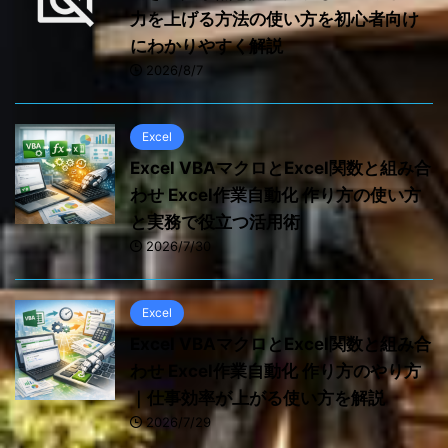
力を上げる方法の使い方を初心者向け
にわかりやすく解説
2026/8/7
Excel
Excel VBAマクロとExcel関数と組み合
わせ Excel作業自動化 作り方の使い方
と実務で役立つ活用術
2026/7/30
Excel
Excel VBAマクロとExcel関数と組み合
わせ Excel作業自動化 作り方のやり方
｜仕事効率が上がる使い方を解説
2026/7/29