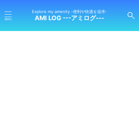
Explore my amenity -便利や快適を追求-
AMI LOG ---アミログ---