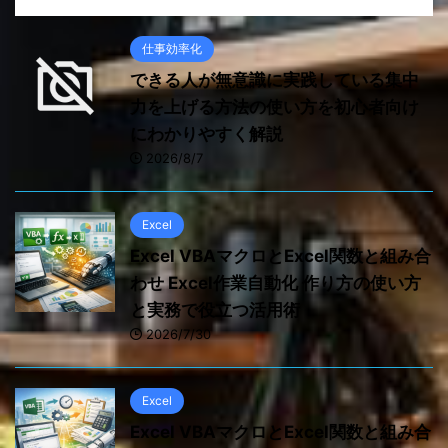
仕事効率化
できる人が無意識に実践している集中
力を上げる方法の使い方を初心者向け
にわかりやすく解説
2026/8/7
Excel
Excel VBAマクロとExcel関数と組み合
わせ Excel作業自動化 作り方の使い方
と実務で役立つ活用術
2026/7/30
Excel
Excel VBAマクロとExcel関数と組み合