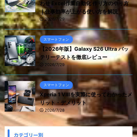
わせ Excel作業自動化 作り方のやり方
｜仕事効率が上がる使い方を解説
2026/7/29
スマートフォン
【2026年版】Galaxy S26 Ultra バッ
テリーテストを徹底レビュー
2026/7/29
スマートフォン
Xperia 1 VIIIを実際に使ってわかったメ
リット・デメリット
2026/7/28
カテゴリー別