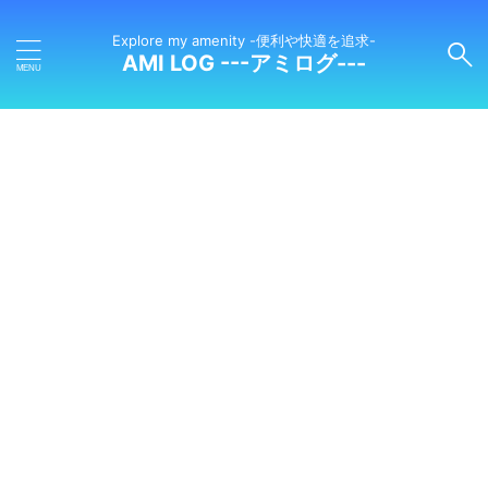
Explore my amenity -便利や快適を追求-
AMI LOG ---アミログ---