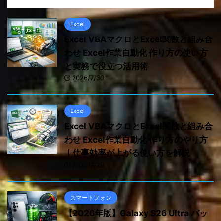
Excel
Excel VBAマクロとExcel関数と組み合
わせ Excel作業自動化 作り方の使い方
と実務で役立つ活用術
2026/7/30
Excel
Excel VBAマクロとExcel関数と組み合
わせ Excel作業自動化 作り方のやり方
｜仕事効率が上がる使い方を解説
2026/7/29
スマートフォン
【2026年版】Galaxy S26 Ultra バッ