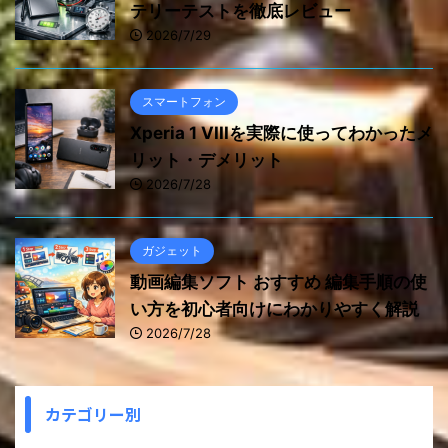
テリーテストを徹底レビュー
2026/7/29
スマートフォン
Xperia 1 VIIIを実際に使ってわかったメ
リット・デメリット
2026/7/28
ガジェット
動画編集ソフト おすすめ 編集手順の使
い方を初心者向けにわかりやすく解説
2026/7/28
カテゴリー別