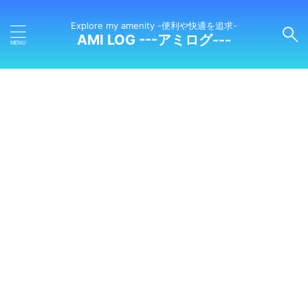
Explore my amenity -便利や快適を追求-
AMI LOG ---アミログ---