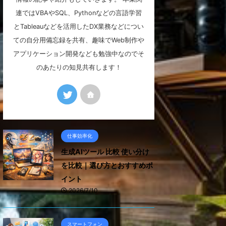
連ではVBAやSQL、Pythonなどの言語学習
とTableauなどを活用したDX業務などについ
ての自分用備忘録を共有、趣味でWeb制作や
アプリケーション開発なども勉強中なのでそ
のあたりの知見共有します！
仕事効率化
生成AIツール 比較 使い分け
を比較｜選び方とおすすめポ
イント
2026/7/10
スマートフォン