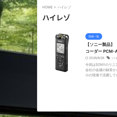
HOME
>
ハイレゾ
ハイレゾ
投稿一覧
【ソニー製品】【
コーダー PCM
2026/6/26
ハ
今回はSONYのリニア
会社の会議の録音か
ロの現場で活躍していま