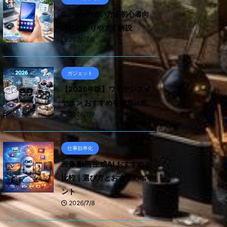
Galaxyの使い方を初心者向
けにわかりやすく解説
2026/7/9
ガジェット
【2026年版】ワイヤレスイ
ヤホン おすすめを徹底比較
2026/7/9
仕事効率化
画像 動画 生成AI おすすめを
比較｜選び方とおすすめポイ
ント
2026/7/8