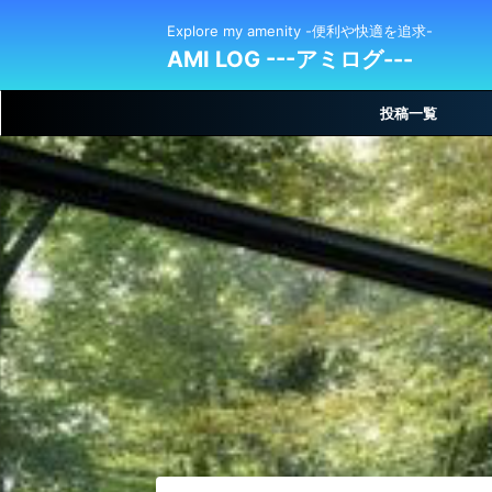
Explore my amenity -便利や快適を追求-
AMI LOG ---アミログ---
投稿一覧