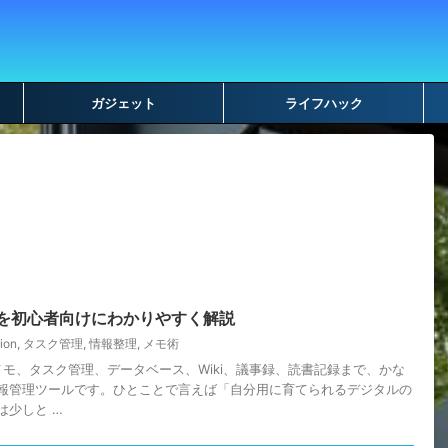
ガジェット
ライフハック
い方を初心者向けにわかりやすく解説
ion
,
タスク管理
,
情報整理
,
メモ術
は、メモ、タスク管理、データベース、Wiki、議事録、読書記録まで、かな
報管理ツールです。ひとことで言えば「自分用に育てられるデジタルの
は少しと …