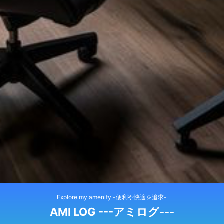
Explore my amenity -便利や快適を追求-
AMI LOG ---アミログ---