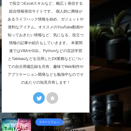
で役立つExcelスキルなど、幅広く発信する
総合情報発信サイトです。 個人的に興味が
あるライフハック情報を始め、ガジェットや
便利なアイテム、オススメのYouTube動画や
知っておきたい情報など、気になる、役立つ
情報の記事や紹介もしていきます。 本業関
連ではVBAやSQL、Pythonなどの言語学習
とTableauなどを活用したDX業務などについ
ての自分用備忘録を共有、趣味でWeb制作や
アプリケーション開発なども勉強中なのでそ
のあたりの知見共有します！
スマートフォン