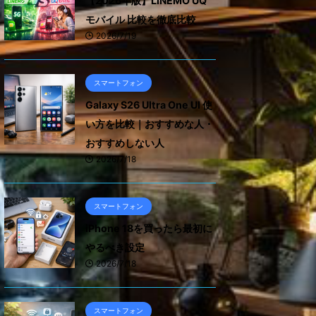
【2026年版】LINEMO UQ
モバイル 比較を徹底比較
2026/7/19
スマートフォン
Galaxy S26 Ultra One UI 使
い方を比較｜おすすめな人・
おすすめしない人
2026/7/18
スマートフォン
iPhone 18を買ったら最初に
やるべき設定
2026/7/18
スマートフォン