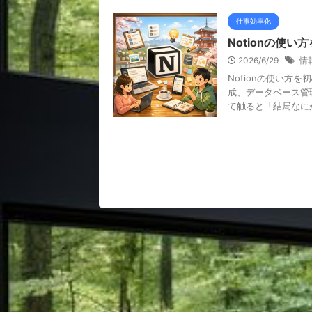
仕事効率化
Notionの使
2026/6/29
情
Notionの使い方
成、データベース管
て触ると「結局なにがで