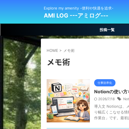
Explore my amenity -便利や快適を追求-
AMI LOG ---アミログ---
投稿一覧
HOME
>
メモ術
メモ術
仕事効率化
Notionの使
2026/7/18
Not
導入文 Notion
り幅広くこなせる情
作業台」です。最初