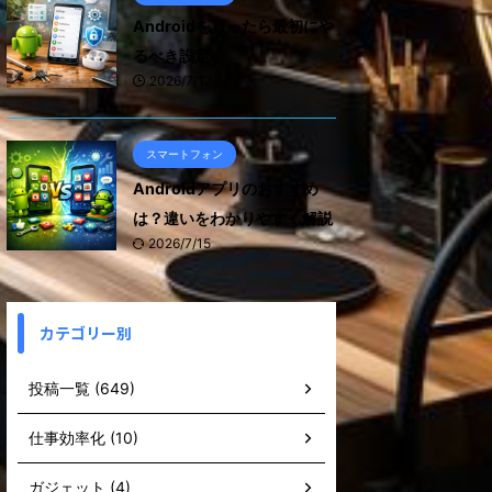
Androidを買ったら最初にや
るべき設定
2026/7/17
スマートフォン
Androidアプリのおすすめ
は？違いをわかりやすく解説
2026/7/15
カテゴリー別
投稿一覧 (649)
仕事効率化 (10)
ガジェット (4)