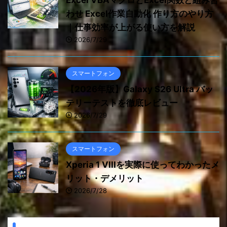
Excel VBAマクロとExcel関数と組み合
わせ Excel作業自動化 作り方のやり方
｜仕事効率が上がる使い方を解説
2026/7/29
スマートフォン
【2026年版】Galaxy S26 Ultra バッ
テリーテストを徹底レビュー
2026/7/29
スマートフォン
Xperia 1 VIIIを実際に使ってわかったメ
リット・デメリット
2026/7/28