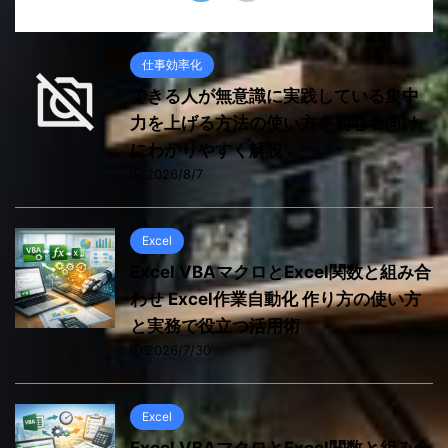
仕事効率化
できる人が無意識に実践している集中
力を上げる方法の使い方を初心者向け
にわかりやすく解説
2026/8/7
Excel
Excel VBAマクロとExcel関数と組み合
わせ Excel作業自動化 作り方の使い方
と実務で役立つ活用術
2026/7/30
Excel