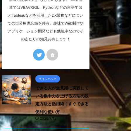
連ではVBAやSQL、Pythonなどの言語学習
とTableauなどを活用したDX業務などについ
ての自分用備忘録を共有、趣味でWeb制作や
アプリケーション開発なども勉強中なのでそ
のあたりの知見共有します！
ライフハック
できる人が無意識に実践して
いる集中力を上げる方法の設
定方法と活用術｜すぐできる
便利な使い方
2026/7/12