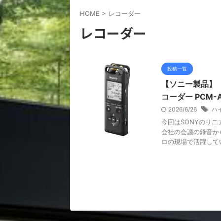
HOME
>
レコーダー
レコーダー
投稿一覧
【ソニー製品】【
コーダー PCM
2026/6/26
ハ
今回はSONYのリニア
会社の会議の録音か
ロの現場で活躍していま