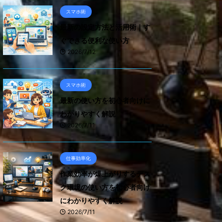
スマホ術
最新の設定方法と活用術｜す
ぐできる便利な使い方
2026/7/12
スマホ術
最新の使い方を初心者向けに
わかりやすく解説
2026/7/11
仕事効率化
作業効率が爆上がりするデス
ク環境の使い方を初心者向け
にわかりやすく解説
2026/7/11