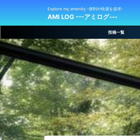
Explore my amenity -便利や快適を追求-
AMI LOG ---アミログ---
投稿一覧