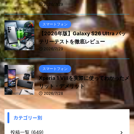
2026/7/29
スマートフォン
【2026年版】Galaxy S26 Ultra バッ
テリーテストを徹底レビュー
2026/7/29
スマートフォン
Xperia 1 VIIIを実際に使ってわかったメ
リット・デメリット
2026/7/28
カテゴリー別
投稿一覧 (649)