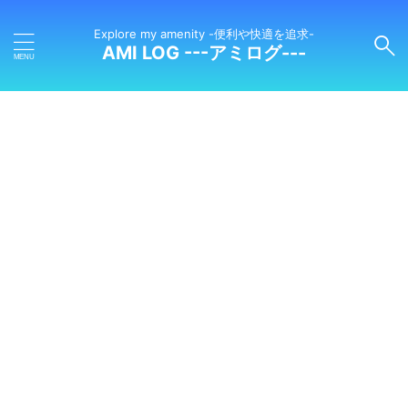
Explore my amenity -便利や快適を追求-
AMI LOG ---アミログ---