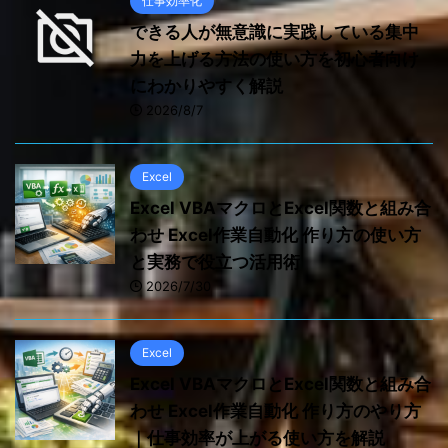
仕事効率化
できる人が無意識に実践している集中
力を上げる方法の使い方を初心者向け
にわかりやすく解説
2026/8/7
Excel
Excel VBAマクロとExcel関数と組み合
わせ Excel作業自動化 作り方の使い方
と実務で役立つ活用術
2026/7/30
Excel
Excel VBAマクロとExcel関数と組み合
わせ Excel作業自動化 作り方のやり方
｜仕事効率が上がる使い方を解説