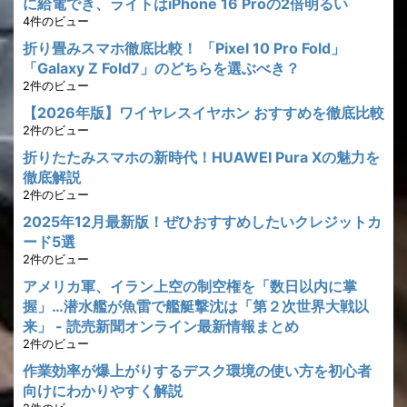
に給電でき、ライトはiPhone 16 Proの2倍明るい
4件のビュー
折り畳みスマホ徹底比較！ 「Pixel 10 Pro Fold」
「Galaxy Z Fold7」のどちらを選ぶべき？
2件のビュー
【2026年版】ワイヤレスイヤホン おすすめを徹底比較
2件のビュー
折りたたみスマホの新時代！HUAWEI Pura Xの魅力を
徹底解説
2件のビュー
2025年12月最新版！ぜひおすすめしたいクレジットカ
ード5選
2件のビュー
アメリカ軍、イラン上空の制空権を「数日以内に掌
握」…潜水艦が魚雷で艦艇撃沈は「第２次世界大戦以
来」 - 読売新聞オンライン最新情報まとめ
2件のビュー
作業効率が爆上がりするデスク環境の使い方を初心者
向けにわかりやすく解説