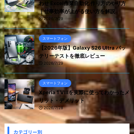
わせ Excel作業自動化 作り方のやり方
｜仕事効率が上がる使い方を解説
2026/7/29
スマートフォン
【2026年版】Galaxy S26 Ultra バッ
テリーテストを徹底レビュー
2026/7/29
スマートフォン
Xperia 1 VIIIを実際に使ってわかったメ
リット・デメリット
2026/7/28
カテゴリー別