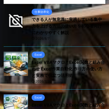
仕事効率化
できる人が無意識に実践している集中
力を上げる方法の使い方を初心者向け
にわかりやすく解説
2026/8/7
Excel
Excel VBAマクロとExcel関数と組み合
わせ Excel作業自動化 作り方の使い方
と実務で役立つ活用術
2026/7/30
Excel
Excel VBAマクロとExcel関数と組み合