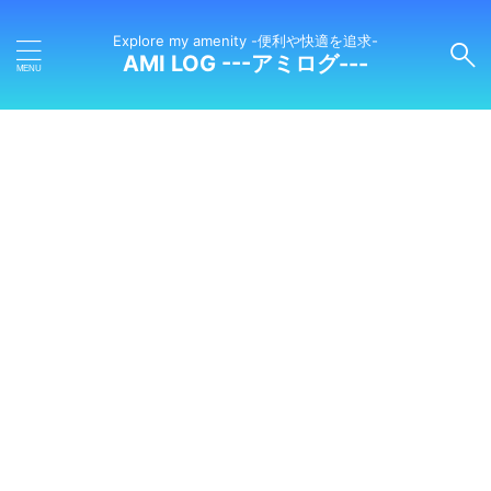
Explore my amenity -便利や快適を追求-
AMI LOG ---アミログ---