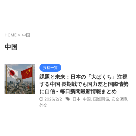
HOME
>
中国
中国
投稿一覧
課題と未来：日本の「大ばくち」注視
する中国 長期戦でも国力差と国際情勢
に自信 - 毎日新聞最新情報まとめ
2026/2/2
日本
,
中国
,
国際関係
,
安全保障
,
外交