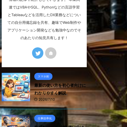
連ではVBAやSQL、Pythonなどの言語学習
とTableauなどを活用したDX業務などについ
ての自分用備忘録を共有、趣味でWeb制作や
アプリケーション開発なども勉強中なのでそ
のあたりの知見共有します！
スマホ術
最新の使い方を初心者向けに
わかりやすく解説
2026/7/10
仕事効率化