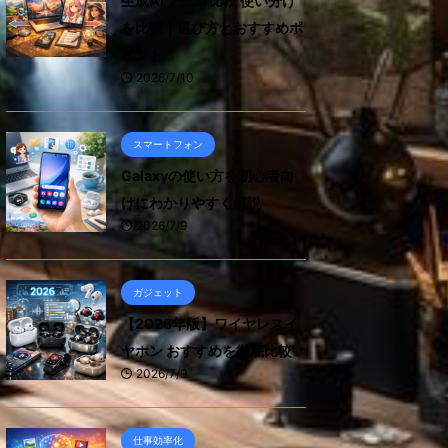
生成AIツール 比較 使い分け
を比較｜選び方とおすすめポ
イント
2026/7/10
スマートフォン
Galaxyの使い方を初心者向
けにわかりやすく解説
2026/7/9
ガジェット
【2026年版】ワイヤレスイ
ヤホン おすすめを徹底比較
2026/7/9
仕事効率化