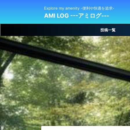
Explore my amenity -便利や快適を追求-
AMI LOG ---アミログ---
投稿一覧