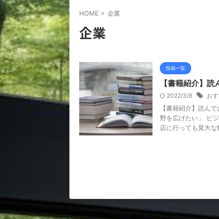
HOME
>
企業
企業
投稿一覧
【書籍紹介】読
2022/3/8
おす
【書籍紹介】読んで
野を広げたい」 ビ
店に行っても莫大な数