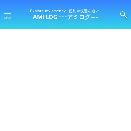
Explore my amenity -便利や快適を追求-
AMI LOG ---アミログ---