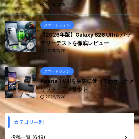
2026/7/29
スマートフォン
【2026年版】Galaxy S26 Ultra バッ
テリーテストを徹底レビュー
2026/7/29
スマートフォン
Xperia 1 VIIIを実際に使ってわかったメ
リット・デメリット
2026/7/28
カテゴリー別
投稿一覧 (649)