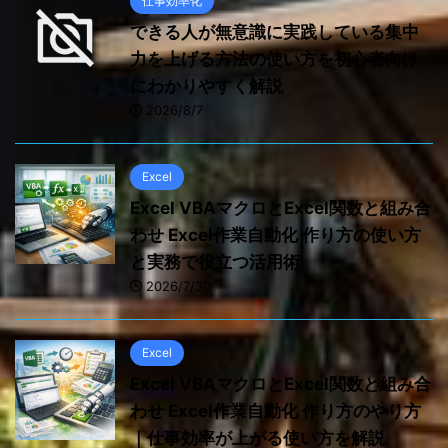
仕事効率化
できる人が無意識に実践している集中
力を上げる方法の使い方を初心者向け
にわかりやすく解説
2026/8/7
Excel
Excel VBAマクロとExcel関数と組み合
わせ Excel作業自動化 作り方の使い方
と実務で役立つ活用術
2026/7/30
Excel
Excel VBAマクロとExcel関数と組み合
わせ Excel作業自動化 作り方のやり方
｜仕事効率が上がる使い方を解説