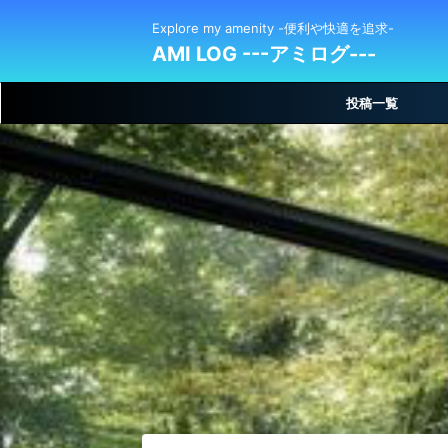
Explore my amenity -便利や快適を追求-
AMI LOG ---アミログ---
投稿一覧