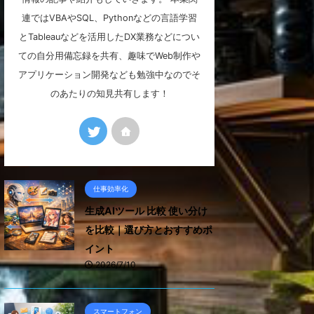
連ではVBAやSQL、Pythonなどの言語学習
とTableauなどを活用したDX業務などについ
ての自分用備忘録を共有、趣味でWeb制作や
アプリケーション開発なども勉強中なのでそ
のあたりの知見共有します！
仕事効率化
生成AIツール 比較 使い分け
を比較｜選び方とおすすめポ
イント
2026/7/10
スマートフォン