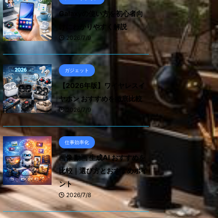
Galaxyの使い方を初心者向
けにわかりやすく解説
2026/7/9
ガジェット
【2026年版】ワイヤレスイ
ヤホン おすすめを徹底比較
2026/7/9
仕事効率化
画像 動画 生成AI おすすめを
比較｜選び方とおすすめポイ
ント
2026/7/8