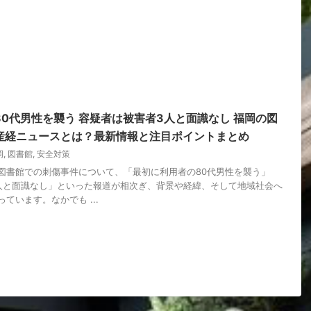
0代男性を襲う 容疑者は被害者3人と面識なし 福岡の図
 産経ニュースとは？最新情報と注目ポイントまとめ
岡
,
図書館
,
安全対策
図書館での刺傷事件について、「最初に利用者の80代男性を襲う」
人と面識なし」といった報道が相次ぎ、背景や経緯、そして地域社会へ
ています。なかでも ...