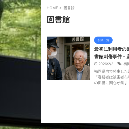
HOME
>
図書館
図書館
投稿一覧
最初に利用者の8
書館刺傷事件 -
2026/2/21
福
福岡県内で発生した
「容疑者は被害者3
の影響に関心が集まっ