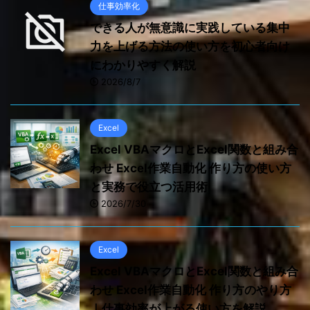
仕事効率化
できる人が無意識に実践している集中
力を上げる方法の使い方を初心者向け
にわかりやすく解説
2026/8/7
Excel
Excel VBAマクロとExcel関数と組み合
わせ Excel作業自動化 作り方の使い方
と実務で役立つ活用術
2026/7/30
Excel
Excel VBAマクロとExcel関数と組み合
わせ Excel作業自動化 作り方のやり方
｜仕事効率が上がる使い方を解説