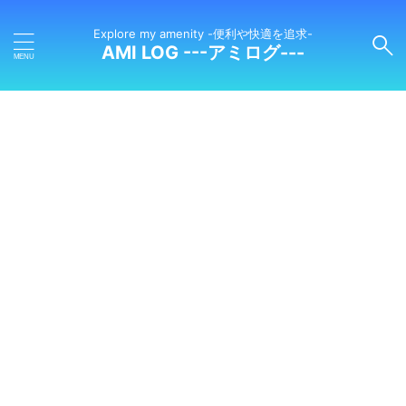
Explore my amenity -便利や快適を追求-
AMI LOG ---アミログ---