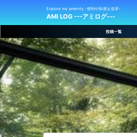
Explore my amenity -便利や快適を追求-
AMI LOG ---アミログ---
投稿一覧