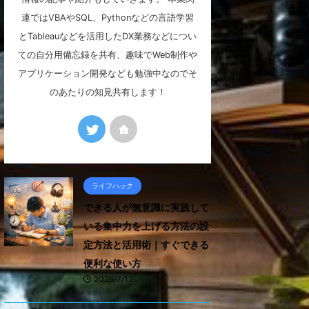
連ではVBAやSQL、Pythonなどの言語学習
とTableauなどを活用したDX業務などについ
ての自分用備忘録を共有、趣味でWeb制作や
アプリケーション開発なども勉強中なのでそ
のあたりの知見共有します！
ライフハック
できる人が無意識に実践して
いる集中力を上げる方法の設
定方法と活用術｜すぐできる
便利な使い方
2026/7/12