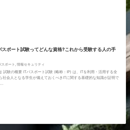
Tパスポート試験ってどんな資格?これから受験する人の手
Tパスポート
,
情報セキュリティ
 試験の概要 ITパスポート試験 (略称：IP) は、ITを利用・活用する全
ら社会人となる学生が備えておくべきITに関する基礎的な知識が証明で
..