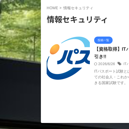
HOME
>
情報セキュリティ
情報セキュリティ
投稿一覧
【資格取得】I
引き!!
2026/6/26
I
ITパスポート試験とは
ての社会人・これか
きる国家試験です。 .