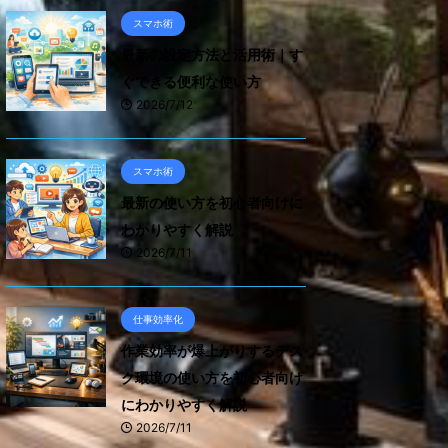
スマホ術
最新の設定方法と活用術｜す
ぐできる便利な使い方
2026/7/12
スマホ術
最新の使い方を初心者向けに
わかりやすく解説
2026/7/11
仕事効率化
作業効率が爆上がりするデス
ク環境の使い方を初心者向け
にわかりやすく解説
2026/7/11