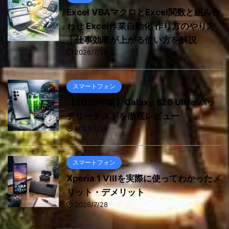
Excel VBAマクロとExcel関数と組み合
わせ Excel作業自動化 作り方のやり方
｜仕事効率が上がる使い方を解説
2026/7/29
スマートフォン
【2026年版】Galaxy S26 Ultra バッ
テリーテストを徹底レビュー
2026/7/29
スマートフォン
Xperia 1 VIIIを実際に使ってわかったメ
リット・デメリット
2026/7/28