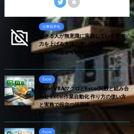
仕事効率化
できる人が無意識に実践している集中
力を上げる方法の使い方を初心者向け
にわかりやすく解説
2026/8/7
Excel
Excel VBAマクロとExcel関数と組み合
わせ Excel作業自動化 作り方の使い方
と実務で役立つ活用術
2026/7/30
Excel