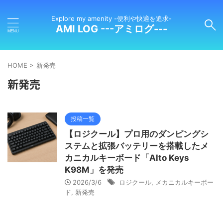
Explore my amenity -便利や快適を追求-
AMI LOG ---アミログ---
HOME
>
新発売
新発売
投稿一覧
【ロジクール】プロ用のダンピングシ
ステムと拡張バッテリーを搭載したメ
カニカルキーボード「Alto Keys
K98M」を発売
2026/3/6
ロジクール
,
メカニカルキーボー
ド
,
新発売