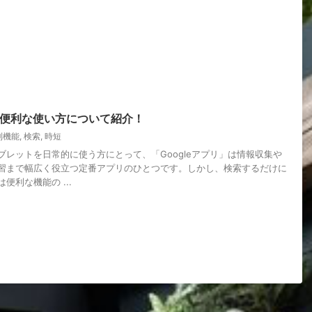
リの便利な使い方について紹介！
利機能
,
検索
,
時短
ブレットを日常的に使う方にとって、「Googleアプリ」は情報収集や
習まで幅広く役立つ定番アプリのひとつです。しかし、検索するだけに
便利な機能の ...