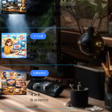
作業効率が爆上がりするデス
ク環境の使い方を初心者向け
にわかりやすく解説
2026/7/11
スマホ術
最新の使い方を初心者向けに
わかりやすく解説
2026/7/10
仕事効率化
生成AIツール 比較 使い分け
を比較｜選び方とおすすめポ
イント
2026/7/10