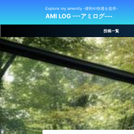
Explore my amenity -便利や快適を追求-
AMI LOG ---アミログ---
投稿一覧