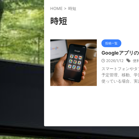
HOME
>
時短
時短
投稿一覧
Googleアプ
2026/1/12
便
スマートフォンやタ
予定管理、移動、学
使っている場合、実は