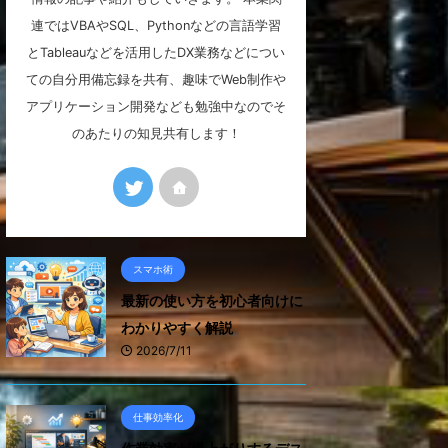
連ではVBAやSQL、Pythonなどの言語学習
とTableauなどを活用したDX業務などについ
ての自分用備忘録を共有、趣味でWeb制作や
アプリケーション開発なども勉強中なのでそ
のあたりの知見共有します！
スマホ術
最新の使い方を初心者向けに
わかりやすく解説
2026/7/11
仕事効率化