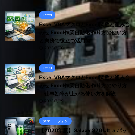
Excel
Excel VBAマクロとExcel関数と組み合
わせ Excel作業自動化 作り方の使い方
と実務で役立つ活用術
2026/7/30
Excel
Excel VBAマクロとExcel関数と組み合
わせ Excel作業自動化 作り方のやり方
｜仕事効率が上がる使い方を解説
2026/7/29
スマートフォン
【2026年版】Galaxy S26 Ultra バッ