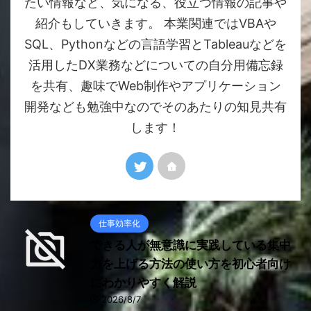
たい情報など、気になる、役立つ情報の記事や
紹介もしていきます。 本業関連ではVBAや
SQL、Pythonなどの言語学習とTableauなどを
活用したDX業務などについての自分用備忘録
を共有、趣味でWeb制作やアプリケーション
開発なども勉強中なのでそのあたりの知見共有
します！
仕事効率化
できる人が無意識に実践している集中
力を上げる方法の使い方を初心者向け
にわかりやすく解説
2026/8/7