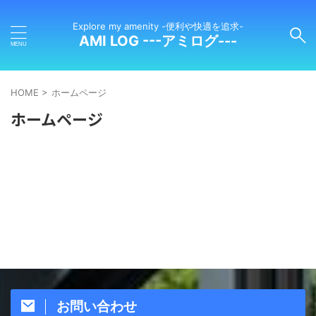
Explore my amenity -便利や快適を追求-
AMI LOG ---アミログ---
HOME
>
ホームページ
ホームページ
お問い合わせ