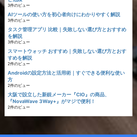
3件のビュー
AIツールの使い方を初心者向けにわかりやすく解説
3件のビュー
タスク管理アプリ 比較｜失敗しない選び方とおすすめ
を解説
3件のビュー
スマートウォッチ おすすめ｜失敗しない選び方とおす
すめを解説
2件のビュー
Androidの設定方法と活用術｜すぐできる便利な使い
方
2件のビュー
大阪で設立した新鋭メーカー『CIO』の商品、
『NovaWave 3Way+』がマジで便利！
2件のビュー