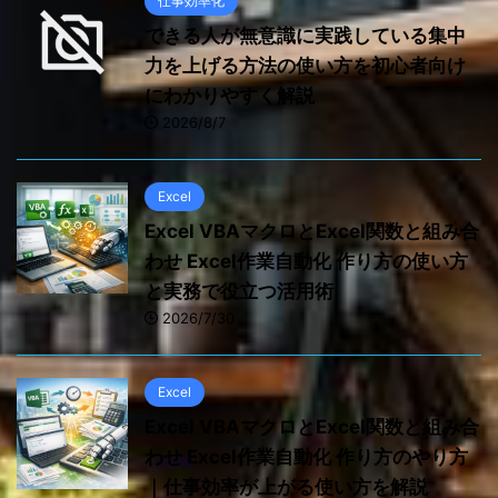
仕事効率化
できる人が無意識に実践している集中
力を上げる方法の使い方を初心者向け
にわかりやすく解説
2026/8/7
Excel
Excel VBAマクロとExcel関数と組み合
わせ Excel作業自動化 作り方の使い方
と実務で役立つ活用術
2026/7/30
Excel
Excel VBAマクロとExcel関数と組み合
わせ Excel作業自動化 作り方のやり方
｜仕事効率が上がる使い方を解説