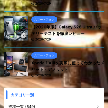
2026/7/29
スマートフォン
【2026年版】Galaxy S26 Ultra バッ
テリーテストを徹底レビュー
2026/7/29
スマートフォン
Xperia 1 VIIIを実際に使ってわかったメ
リット・デメリット
2026/7/28
カテゴリー別
投稿一覧 (649)