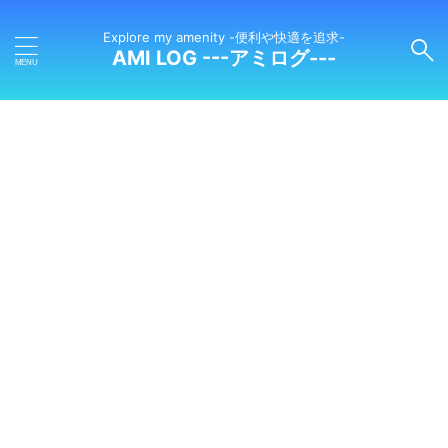
Explore my amenity -便利や快適を追求-
AMI LOG ---アミログ---