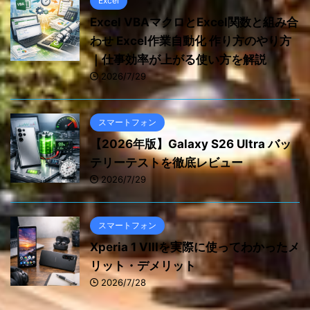
Excel
Excel VBAマクロとExcel関数と組み合
わせ Excel作業自動化 作り方のやり方
｜仕事効率が上がる使い方を解説
2026/7/29
スマートフォン
【2026年版】Galaxy S26 Ultra バッ
テリーテストを徹底レビュー
2026/7/29
スマートフォン
Xperia 1 VIIIを実際に使ってわかったメ
リット・デメリット
2026/7/28