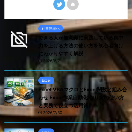
仕事効率化
できる人が無意識に実践している集中
力を上げる方法の使い方を初心者向け
にわかりやすく解説
2026/8/7
Excel
Excel VBAマクロとExcel関数と組み合
わせ Excel作業自動化 作り方の使い方
と実務で役立つ活用術
2026/7/30