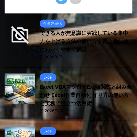
仕事効率化
できる人が無意識に実践している集中
力を上げる方法の使い方を初心者向け
にわかりやすく解説
2026/8/7
Excel
Excel VBAマクロとExcel関数と組み合
わせ Excel作業自動化 作り方の使い方
と実務で役立つ活用術
2026/7/30
Excel