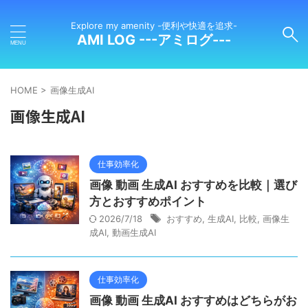
Explore my amenity -便利や快適を追求-
AMI LOG ---アミログ---
HOME
>
画像生成AI
画像生成AI
仕事効率化
画像 動画 生成AI おすすめを比較｜選び
方とおすすめポイント
2026/7/18
おすすめ
,
生成AI
,
比較
,
画像生
成AI
,
動画生成AI
仕事効率化
画像 動画 生成AI おすすめはどちらがお