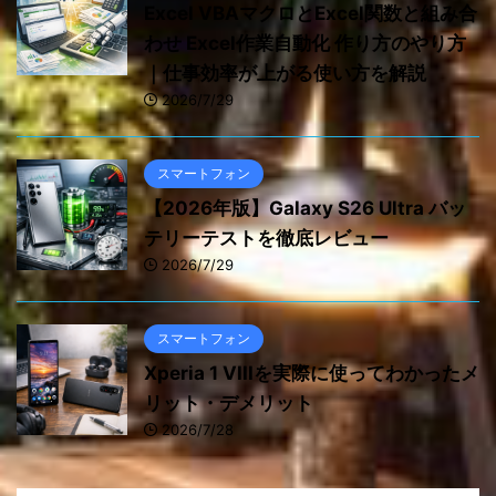
Excel VBAマクロとExcel関数と組み合
わせ Excel作業自動化 作り方のやり方
｜仕事効率が上がる使い方を解説
2026/7/29
スマートフォン
【2026年版】Galaxy S26 Ultra バッ
テリーテストを徹底レビュー
2026/7/29
スマートフォン
Xperia 1 VIIIを実際に使ってわかったメ
リット・デメリット
2026/7/28