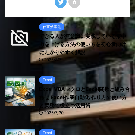
仕事効率化
できる人が無意識に実践している集中
力を上げる方法の使い方を初心者向け
にわかりやすく解説
2026/8/7
Excel
Excel VBAマクロとExcel関数と組み合
わせ Excel作業自動化 作り方の使い方
と実務で役立つ活用術
2026/7/30
Excel