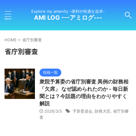
Explore my amenity -便利や快適を追求-
AMI LOG ---アミログ---
HOME
>
省庁別審査
省庁別審査
投稿一覧
衆院予算委の省庁別審査 異例の財務相
「欠席」 なぜ認められたのか - 毎日新
聞とは？今話題の理由をわかりやすく
解説
2026/3/5
予算委員会
,
財務大臣
,
省庁別審
査