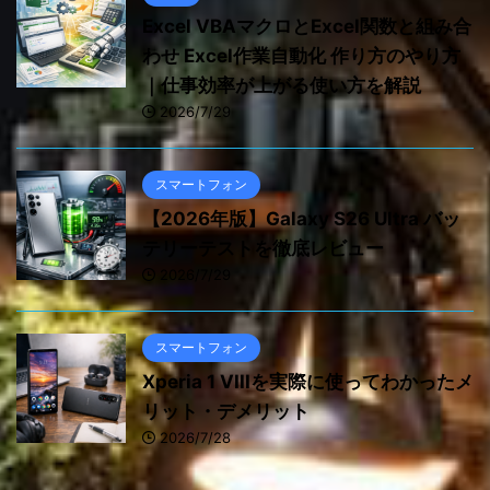
Excel VBAマクロとExcel関数と組み合
わせ Excel作業自動化 作り方のやり方
｜仕事効率が上がる使い方を解説
2026/7/29
スマートフォン
【2026年版】Galaxy S26 Ultra バッ
テリーテストを徹底レビュー
2026/7/29
スマートフォン
Xperia 1 VIIIを実際に使ってわかったメ
リット・デメリット
2026/7/28