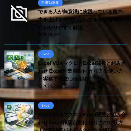
仕事効率化
できる人が無意識に実践している集中
力を上げる方法の使い方を初心者向け
にわかりやすく解説
2026/8/7
Excel
Excel VBAマクロとExcel関数と組み合
わせ Excel作業自動化 作り方の使い方
と実務で役立つ活用術
2026/7/30
Excel
Excel VBAマクロとExcel関数と組み合
わせ Excel作業自動化 作り方のやり方
｜仕事効率が上がる使い方を解説