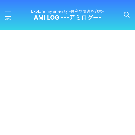
Explore my amenity -便利や快適を追求-
AMI LOG ---アミログ---