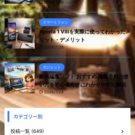
2026/7/29
スマートフォン
Xperia 1 VIIIを実際に使ってわかったメ
リット・デメリット
2026/7/28
ガジェット
動画編集ソフト おすすめ 編集手順の使
い方を初心者向けにわかりやすく解説
2026/7/28
カテゴリー別
投稿一覧 (649)