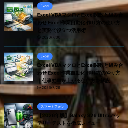
Excel
Excel VBAマクロとExcel関数と組み合
わせ Excel作業自動化 作り方の使い方
と実務で役立つ活用術
2026/7/30
Excel
Excel VBAマクロとExcel関数と組み合
わせ Excel作業自動化 作り方のやり方
｜仕事効率が上がる使い方を解説
2026/7/29
スマートフォン
【2026年版】Galaxy S26 Ultra バッ
テリーテストを徹底レビュー