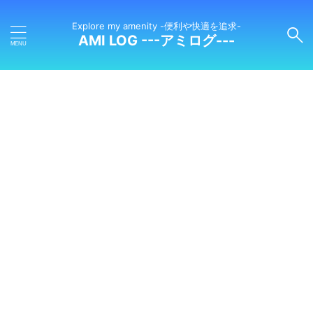
Explore my amenity -便利や快適を追求-
AMI LOG ---アミログ---