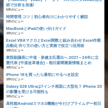
術で分析を加速!
5件のビュー
時間管理 コツ｜初心者向けにわかりやすく解説
5件のビュー
MacBookとiPadの使い分けガイド
3件のビュー
Excel VBAマクロとExcel関数と組み合わせ Excel作業
自動化 作り方の使い方と実務で役立つ活用術
3件のビュー
衆院副議長に中道・泉健太氏選出へ 2021～24年に立
憲代表 [中道改革連合] - 朝日新聞最新情報まとめ
3件のビュー
iPhone 18を買ったら最初にやるべき設定
3件のビュー
Galaxy S28 Ultraは7インチ画面に大型化？ iPhone 20
の影響を受ける可能性も
3件のビュー
高性能Androidスマホ3機種が今だけプライムデー初日