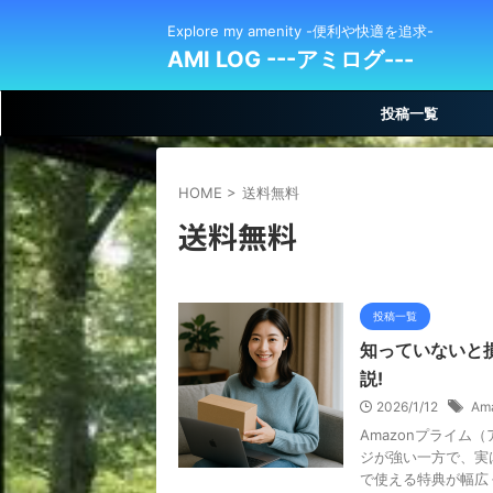
Explore my amenity -便利や快適を追求-
AMI LOG ---アミログ---
投稿一覧
HOME
>
送料無料
送料無料
投稿一覧
知っていないと
説!
2026/1/12
Am
Amazonプライ
ジが強い一方で、実
で使える特典が幅広く