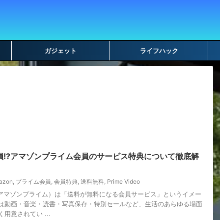
ガジェット
ライフハック
損!?アマゾンプライム会員のサービス特典について徹底解
azon
,
プライム会員
,
会員特典
,
送料無料
,
Prime Video
ム（アマゾンプライム）は「送料が無料になる会員サービス」というイメー
は動画・音楽・読書・写真保存・特別セールなど、生活のあらゆる場面
用意されてい ...