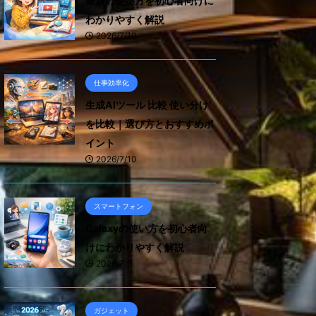
最新の使い方を初心者向けに
わかりやすく解説
2026/7/10
仕事効率化
生成AIツール 比較 使い分け
を比較｜選び方とおすすめポ
イント
2026/7/10
スマートフォン
Galaxyの使い方を初心者向
けにわかりやすく解説
2026/7/9
ガジェット