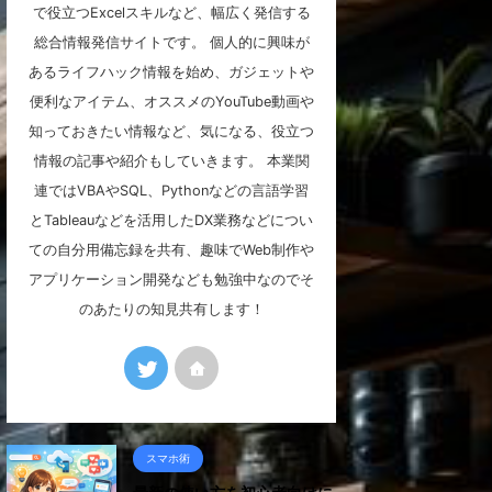
で役立つExcelスキルなど、幅広く発信する
総合情報発信サイトです。 個人的に興味が
あるライフハック情報を始め、ガジェットや
便利なアイテム、オススメのYouTube動画や
知っておきたい情報など、気になる、役立つ
情報の記事や紹介もしていきます。 本業関
連ではVBAやSQL、Pythonなどの言語学習
とTableauなどを活用したDX業務などについ
ての自分用備忘録を共有、趣味でWeb制作や
アプリケーション開発なども勉強中なのでそ
のあたりの知見共有します！
スマホ術