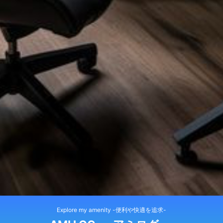
Explore my amenity -便利や快適を追求-