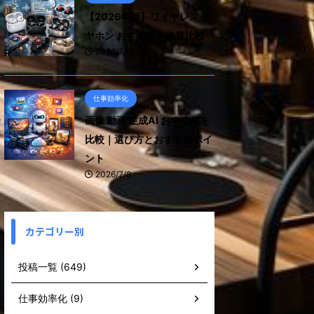
【2026年版】ワイヤレスイ
ヤホン おすすめを徹底比較
2026/7/9
仕事効率化
画像 動画 生成AI おすすめを
比較｜選び方とおすすめポイ
ント
2026/7/8
カテゴリー別
投稿一覧 (649)
仕事効率化 (9)