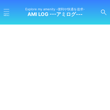
Explore my amenity -便利や快適を追求-
AMI LOG ---アミログ---