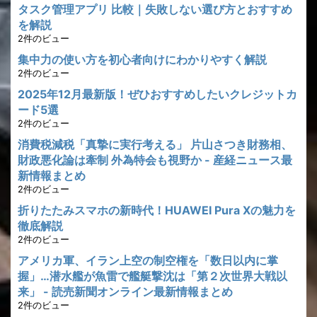
タスク管理アプリ 比較｜失敗しない選び方とおすすめ
を解説
2件のビュー
集中力の使い方を初心者向けにわかりやすく解説
2件のビュー
2025年12月最新版！ぜひおすすめしたいクレジットカ
ード5選
2件のビュー
消費税減税「真摯に実行考える」 片山さつき財務相、
財政悪化論は牽制 外為特会も視野か - 産経ニュース最
新情報まとめ
2件のビュー
折りたたみスマホの新時代！HUAWEI Pura Xの魅力を
徹底解説
2件のビュー
アメリカ軍、イラン上空の制空権を「数日以内に掌
握」…潜水艦が魚雷で艦艇撃沈は「第２次世界大戦以
来」 - 読売新聞オンライン最新情報まとめ
2件のビュー