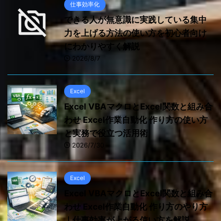
仕事効率化
できる人が無意識に実践している集中
力を上げる方法の使い方を初心者向け
にわかりやすく解説
2026/8/7
Excel
Excel VBAマクロとExcel関数と組み合
わせ Excel作業自動化 作り方の使い方
と実務で役立つ活用術
2026/7/30
Excel
Excel VBAマクロとExcel関数と組み合
わせ Excel作業自動化 作り方のやり方
｜仕事効率が上がる使い方を解説