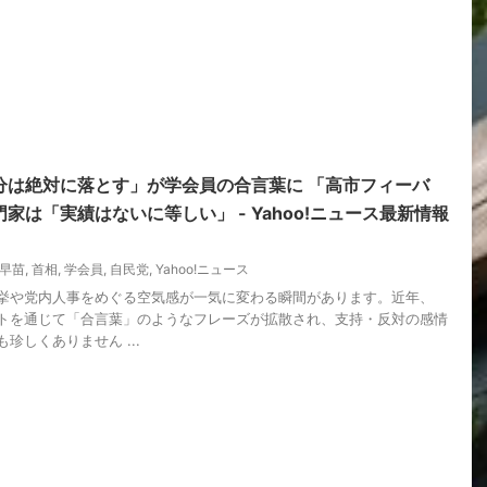
分は絶対に落とす」が学会員の合言葉に 「高市フィーバ
家は「実績はないに等しい」 - Yahoo!ニュース最新情報
早苗
,
首相
,
学会員
,
自民党
,
Yahoo!ニュース
挙や党内人事をめぐる空気感が一気に変わる瞬間があります。近年、
イトを通じて「合言葉」のようなフレーズが拡散され、支持・反対の感情
珍しくありません ...