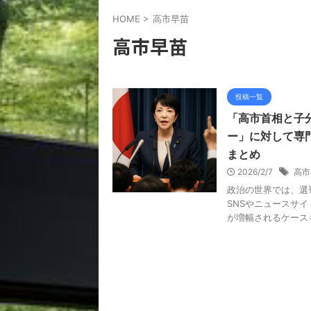
HOME
>
高市早苗
高市早苗
投稿一覧
「高市首相と子
ー」に対して専門
まとめ
2026/2/7
高市
政治の世界では、選
SNSやニュースサ
が増幅されるケースも