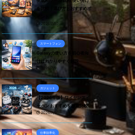
生成AIツール 比較 使い分け
を比較｜選び方とおすすめポ
イント
2026/7/10
スマートフォン
Galaxyの使い方を初心者向
けにわかりやすく解説
2026/7/9
ガジェット
【2026年版】ワイヤレスイ
ヤホン おすすめを徹底比較
2026/7/9
仕事効率化