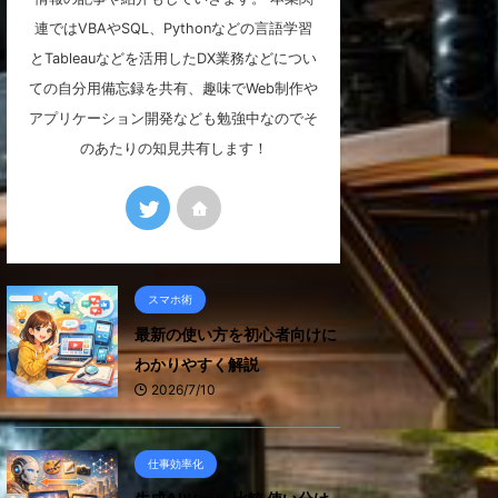
連ではVBAやSQL、Pythonなどの言語学習
とTableauなどを活用したDX業務などについ
ての自分用備忘録を共有、趣味でWeb制作や
アプリケーション開発なども勉強中なのでそ
のあたりの知見共有します！
スマホ術
最新の使い方を初心者向けに
わかりやすく解説
2026/7/10
仕事効率化