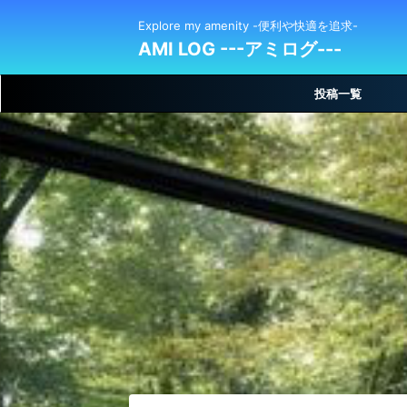
Explore my amenity -便利や快適を追求-
AMI LOG ---アミログ---
投稿一覧