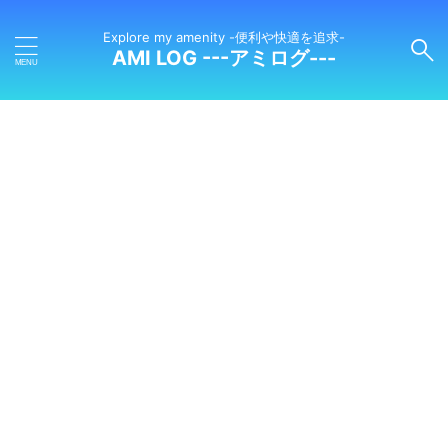
Explore my amenity -便利や快適を追求-
AMI LOG ---アミログ---