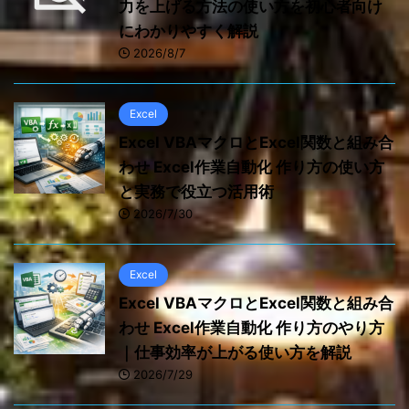
力を上げる方法の使い方を初心者向け
にわかりやすく解説
2026/8/7
Excel
Excel VBAマクロとExcel関数と組み合
わせ Excel作業自動化 作り方の使い方
と実務で役立つ活用術
2026/7/30
Excel
Excel VBAマクロとExcel関数と組み合
わせ Excel作業自動化 作り方のやり方
｜仕事効率が上がる使い方を解説
2026/7/29