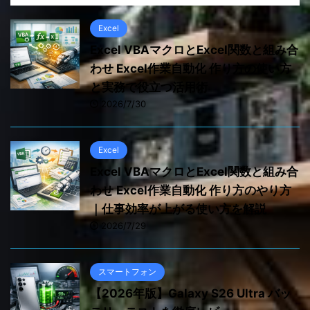
Excel
Excel VBAマクロとExcel関数と組み合
わせ Excel作業自動化 作り方の使い方
と実務で役立つ活用術
2026/7/30
Excel
Excel VBAマクロとExcel関数と組み合
わせ Excel作業自動化 作り方のやり方
｜仕事効率が上がる使い方を解説
2026/7/29
スマートフォン
【2026年版】Galaxy S26 Ultra バッ