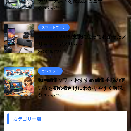
テリーテストを徹底レビュー
2026/7/29
スマートフォン
Xperia 1 VIIIを実際に使ってわかったメ
リット・デメリット
2026/7/28
ガジェット
動画編集ソフト おすすめ 編集手順の使
い方を初心者向けにわかりやすく解説
2026/7/28
カテゴリー別