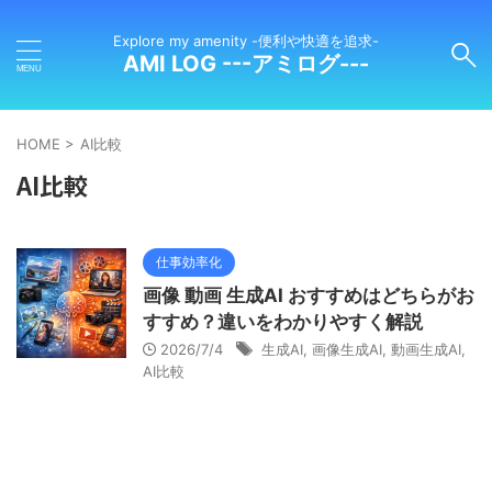
Explore my amenity -便利や快適を追求-
AMI LOG ---アミログ---
HOME
>
AI比較
AI比較
仕事効率化
画像 動画 生成AI おすすめはどちらがお
すすめ？違いをわかりやすく解説
2026/7/4
生成AI
,
画像生成AI
,
動画生成AI
,
AI比較