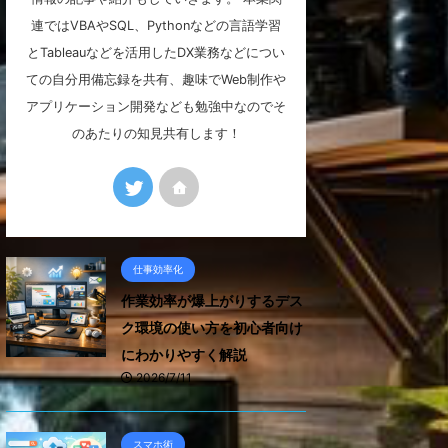
連ではVBAやSQL、Pythonなどの言語学習
とTableauなどを活用したDX業務などについ
ての自分用備忘録を共有、趣味でWeb制作や
アプリケーション開発なども勉強中なのでそ
のあたりの知見共有します！
仕事効率化
作業効率が爆上がりするデス
ク環境の使い方を初心者向け
にわかりやすく解説
2026/7/11
スマホ術