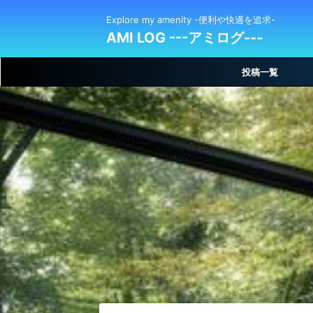
Explore my amenity -便利や快適を追求-
AMI LOG ---アミログ---
投稿一覧