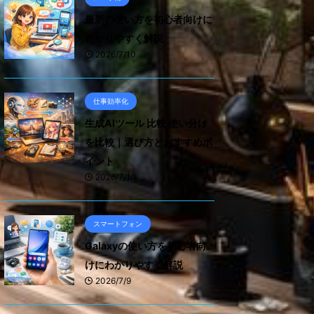
最新の使い方を初心者向けに
わかりやすく解説
2026/7/10
仕事効率化
生成AIツール 比較 使い分け
を比較｜選び方とおすすめポ
イント
2026/7/10
スマートフォン
Galaxyの使い方を初心者向
けにわかりやすく解説
2026/7/9