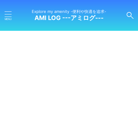
Explore my amenity -便利や快適を追求-
AMI LOG ---アミログ---