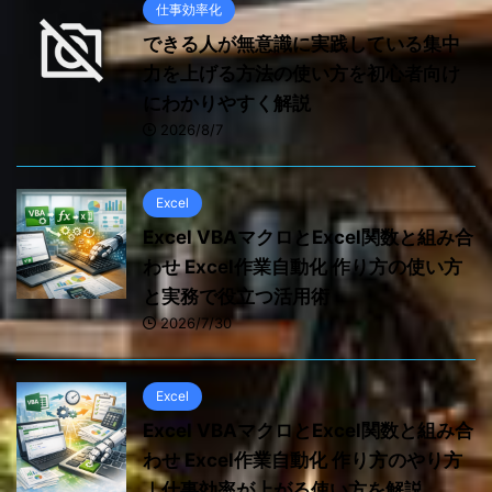
仕事効率化
できる人が無意識に実践している集中
力を上げる方法の使い方を初心者向け
にわかりやすく解説
2026/8/7
Excel
Excel VBAマクロとExcel関数と組み合
わせ Excel作業自動化 作り方の使い方
と実務で役立つ活用術
2026/7/30
Excel
Excel VBAマクロとExcel関数と組み合
わせ Excel作業自動化 作り方のやり方
｜仕事効率が上がる使い方を解説