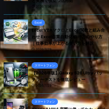
と実務で役立つ活用術
2026/7/30
Excel
Excel VBAマクロとExcel関数と組み合
わせ Excel作業自動化 作り方のやり方
｜仕事効率が上がる使い方を解説
2026/7/29
スマートフォン
【2026年版】Galaxy S26 Ultra バッ
テリーテストを徹底レビュー
2026/7/29
スマートフォン