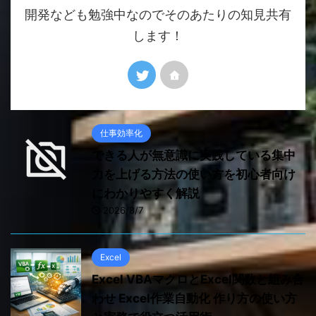
開発なども勉強中なのでそのあたりの知見共有
します！
仕事効率化
できる人が無意識に実践している集中
力を上げる方法の使い方を初心者向け
にわかりやすく解説
2026/8/7
Excel
Excel VBAマクロとExcel関数と組み合
わせ Excel作業自動化 作り方の使い方