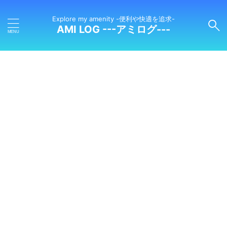
Explore my amenity -便利や快適を追求-
AMI LOG ---アミログ---