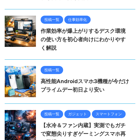
投稿一覧
仕事効率化
作業効率が爆上がりするデスク環境
の使い方を初心者向けにわかりやす
く解説
投稿一覧
高性能Androidスマホ3機種が今だけ
プライムデー初日より安い
投稿一覧
ガジェット
スマートフォン
【水冷＆ファン内蔵】実測でもガチ
で変態尖りすぎゲーミングスマホ再