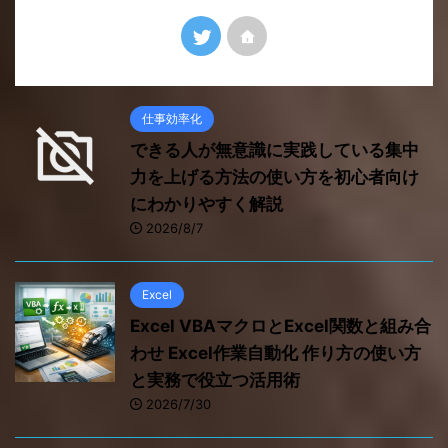
仕事効率化
できる人が無意識に実践している集中
力を上げる方法の使い方を初心者向け
にわかりやすく解説
2026/8/7
Excel
Excel VBAマクロとExcel関数と組み合
わせ Excel作業自動化 作り方の使い方
と実務で役立つ活用術
2026/7/30