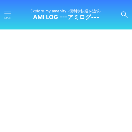
Explore my amenity -便利や快適を追求-
AMI LOG ---アミログ---