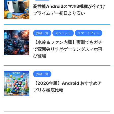
高性能Androidスマホ3機種が今だけ
プライムデー初日より安い
投稿一覧
ガジェット
スマートフォン
【水冷＆ファン内蔵】実測でもガチ
で変態尖りすぎゲーミングスマホ再
び登場
投稿一覧
【2026年版】Android おすすめア
プリを徹底比較