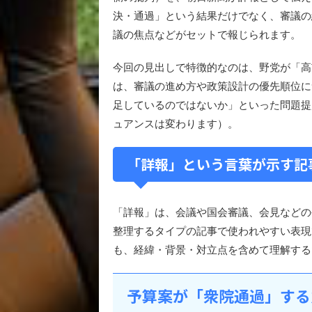
決・通過」という結果だけでなく、審議の
議の焦点などがセットで報じられます。
今回の見出しで特徴的なのは、野党が「高
は、審議の進め方や政策設計の優先順位に
足しているのではないか」といった問題提
ュアンスは変わります）。
「詳報」という言葉が示す記
「詳報」は、会議や国会審議、会見などの
整理するタイプの記事で使われやすい表現
も、経緯・背景・対立点を含めて理解する
予算案が「衆院通過」する