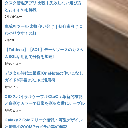
タスク管理アプリ 比較｜失敗しない選び方
とおすすめを解説
2件のビュー
生成AIツール 比較 使い分け｜初心者向けに
わかりやすく比較
2件のビュー
【Tableau】【SQL】データソースのカスタ
ムSQL活用術で分析を加速!
1件のビュー
デジタル時代に最適!OneNoteの使いこなし
ガイド&手書き入力の活用術
1件のビュー
CIOスパイラルケーブルCtoC：革新的機能
と多彩なカラーで日常を彩る次世代ケーブル
1件のビュー
Galaxy Z Fold 7 リーク情報：薄型デザイン
と驚異の200MPカメラの詳細解説