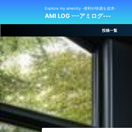
Explore my amenity -便利や快適を追求-
AMI LOG ---アミログ---
投稿一覧