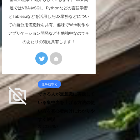
連ではVBAやSQL、Pythonなどの言語学習
とTableauなどを活用したDX業務などについ
ての自分用備忘録を共有、趣味でWeb制作や
アプリケーション開発なども勉強中なのでそ
のあたりの知見共有します！
仕事効率化
できる人が無意識に実践して
いる集中力を上げる方法の使
い方を初心者向けにわかりや
すく解説
2026/8/7