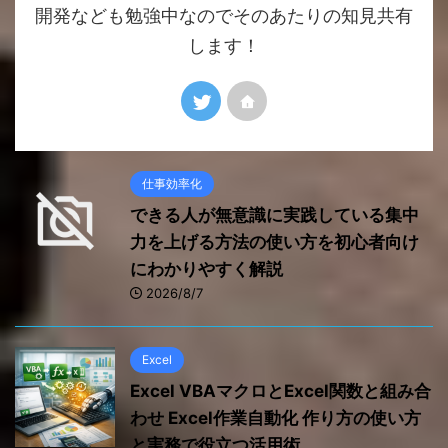
開発なども勉強中なのでそのあたりの知見共有
します！
仕事効率化
できる人が無意識に実践している集中
力を上げる方法の使い方を初心者向け
にわかりやすく解説
2026/8/7
Excel
Excel VBAマクロとExcel関数と組み合
わせ Excel作業自動化 作り方の使い方
と実務で役立つ活用術