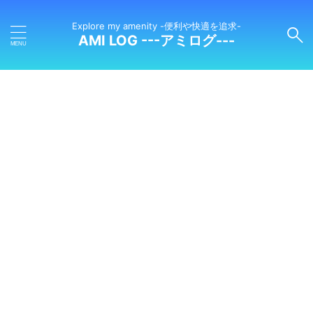
Explore my amenity -便利や快適を追求-
AMI LOG ---アミログ---