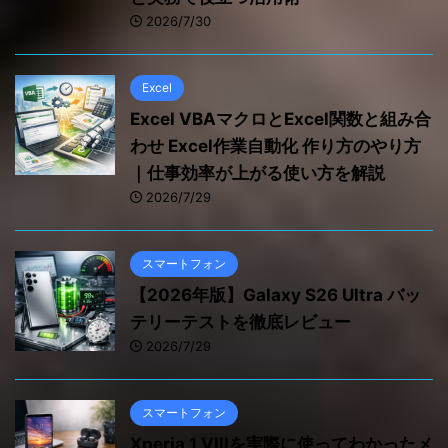
2026/7/30
Excel
Excel VBAマクロとExcel関数と組み合
わせ Excel作業自動化 作り方のやり方
｜仕事効率が上がる使い方を解説
2026/7/29
スマートフォン
【2026年版】Galaxy S26 Ultra バッ
テリーテストを徹底レビュー
2026/7/29
スマートフォン
Xperia 1 VIIIを実際に使ってわかったメ