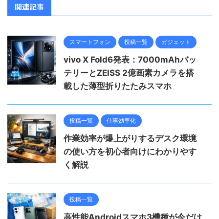
関連記事
スマートフォン
投稿一覧
ガジェット
vivo X Fold6発表：7000mAhバッ
テリーとZEISS 2億画素カメラを搭
載した薄型折りたたみスマホ
投稿一覧
仕事効率化
作業効率が爆上がりするデスク環境
の使い方を初心者向けにわかりやす
く解説
投稿一覧
高性能Androidスマホ3機種が今だけ