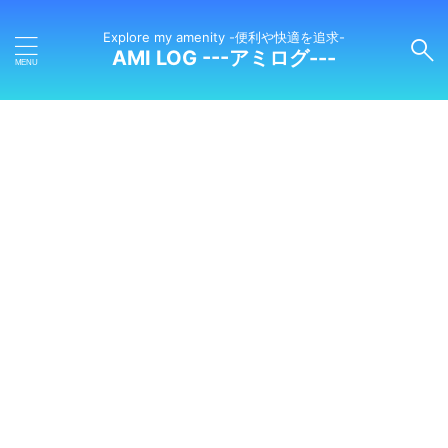
Explore my amenity -便利や快適を追求-
AMI LOG ---アミログ---