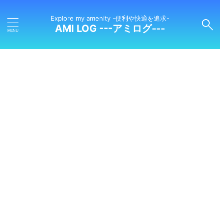
Explore my amenity -便利や快適を追求-
AMI LOG ---アミログ---