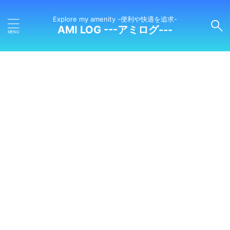
Explore my amenity -便利や快適を追求-
AMI LOG ---アミログ---