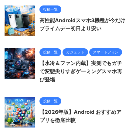
投稿一覧
高性能Androidスマホ3機種が今だけ
プライムデー初日より安い
投稿一覧
ガジェット
スマートフォン
【水冷＆ファン内蔵】実測でもガチ
で変態尖りすぎゲーミングスマホ再
び登場
投稿一覧
【2026年版】Android おすすめア
プリを徹底比較