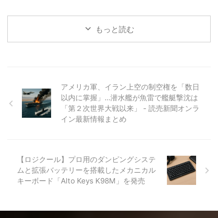
もっと読む
アメリカ軍、イラン上空の制空権を「数日
以内に掌握」…潜水艦が魚雷で艦艇撃沈は
「第２次世界大戦以来」 - 読売新聞オンラ
イン最新情報まとめ
【ロジクール】プロ用のダンピングシステ
ムと拡張バッテリーを搭載したメカニカル
キーボード「Alto Keys K98M」を発売