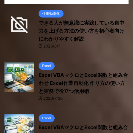
仕事効率化
できる人が無意識に実践している集中
力を上げる方法の使い方を初心者向け
にわかりやすく解説
2026/8/7
Excel
Excel VBAマクロとExcel関数と組み合
わせ Excel作業自動化 作り方の使い方
と実務で役立つ活用術
2026/7/30
Excel
Excel VBAマクロとExcel関数と組み合