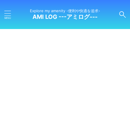
Explore my amenity -便利や快適を追求-
AMI LOG ---アミログ---