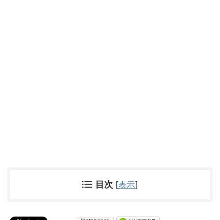
目次
[
表示
]