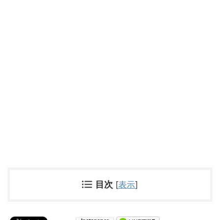
目次
[
表示
]