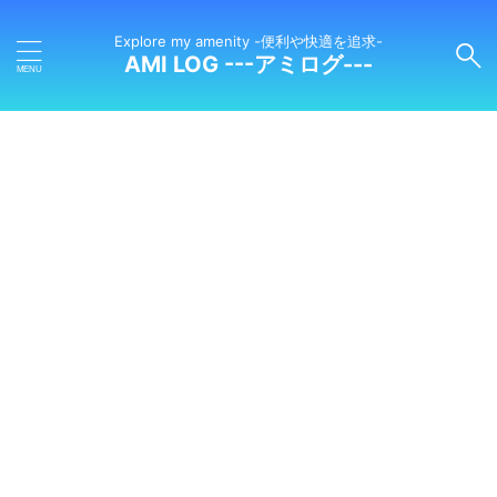
Explore my amenity -便利や快適を追求-
AMI LOG ---アミログ---