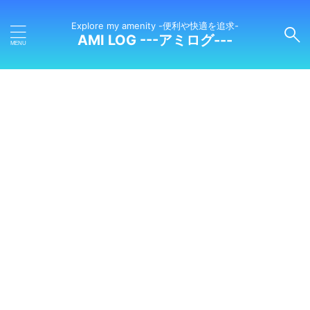
Explore my amenity -便利や快適を追求-
AMI LOG ---アミログ---