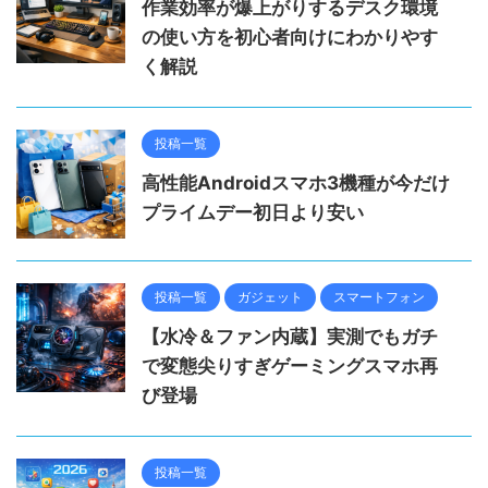
作業効率が爆上がりするデスク環境
の使い方を初心者向けにわかりやす
く解説
投稿一覧
高性能Androidスマホ3機種が今だけ
プライムデー初日より安い
投稿一覧
ガジェット
スマートフォン
【水冷＆ファン内蔵】実測でもガチ
で変態尖りすぎゲーミングスマホ再
び登場
投稿一覧