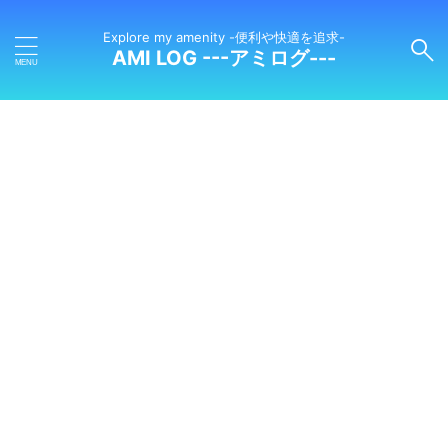
Explore my amenity -便利や快適を追求-
AMI LOG ---アミログ---