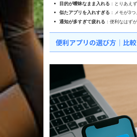
目的が曖昧なまま入れる
：とりあえ
似たアプリを入れすぎる
：メモが3つ
通知が多すぎて疲れる
：便利なはず
便利アプリの選び方｜比較