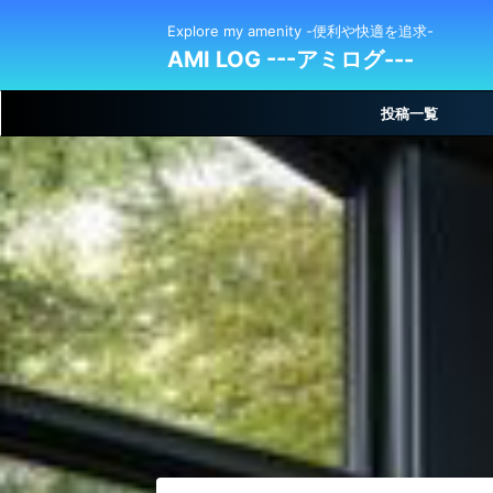
Explore my amenity -便利や快適を追求-
AMI LOG ---アミログ---
投稿一覧