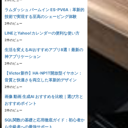
2件のビュー
ラムダッシュ パームイン ES-PV6A：革新的
技術で実現する至高のシェービング体験
2件のビュー
LINEとYahoo!カレンダーの便利な使い方
2件のビュー
生活を変えるAIおすすめアプリ8選！最新の
神アプリケーション
2件のビュー
【Victor新作】HA-NP1T開放型イヤホン：
音質と快適さを両立した革新的デザイン
2件のビュー
画像 動画 生成AI おすすめを比較｜選び方と
おすすめポイント
2件のビュー
SQL関数の基礎と応用徹底ガイド：初心者か
ら中級者への最強サポート