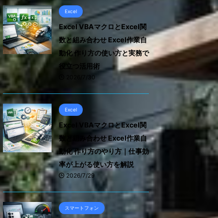
Excel
Excel VBAマクロとExcel関
数と組み合わせ Excel作業自
動化 作り方の使い方と実務で
役立つ活用術
2026/7/30
Excel
Excel VBAマクロとExcel関
数と組み合わせ Excel作業自
動化 作り方のやり方｜仕事効
率が上がる使い方を解説
2026/7/29
スマートフォン