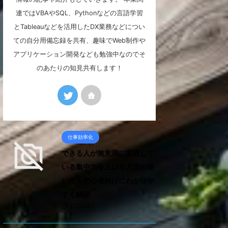
連ではVBAやSQL、Pythonなどの言語学習
とTableauなどを活用したDX業務などについ
ての自分用備忘録を共有、趣味でWeb制作や
アプリケーション開発なども勉強中なのでそ
のあたりの知見共有します！
仕事効率化
できる人が無意識に実践して
いる集中力を上げる方法の使
い方を初心者向けにわかりや
すく解説
2026/8/7